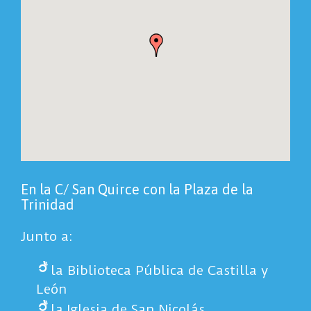
En la C/ San Quirce con la Plaza de la
Trinidad
Junto a:
la Biblioteca Pública de Castilla y
León
la Iglesia de San Nicolás