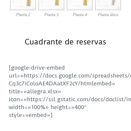
Planta 2
Planta 3
Planta 4
Planta ático
Cuadrante de reservas
[google-drive-embed
url=»https://docs.google.com/spreadsheet
Cq3c7iColoAE4DAatXF2cY/htmlembed»
title=»allegra.xlsx»
icon=»https://ssl.gstatic.com/docs/doclist/
width=»100%» height=»400″
style=»embed»]